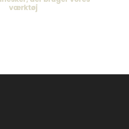
vores rekrutteringsværktøj Higher.
værktøj