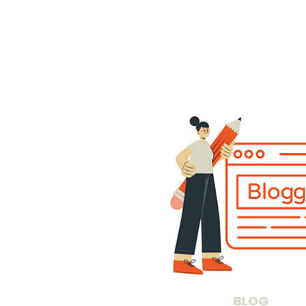
Her finder du artikler om rekruttering o
relevante for dem, der arbejder med rekr
BLOG