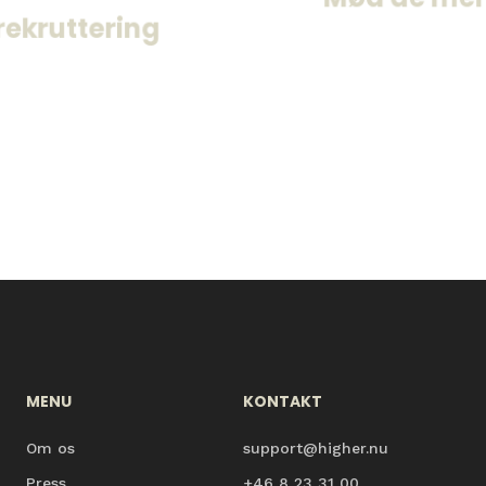
det tidspunkt.
arbejde med 
rekruttering
MENU
KONTAKT
Om os
support@higher.nu
Press
+46 8 23 31 00