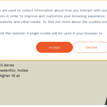
under
Viden
Om os
Log ind
 are used to collect information about how you interact with our
ion in order to improve and customize your browsing experience
is website and other media. To find out more about the cookies we
it this website. A single cookie will be used in your browser to
Accept
Decline
til deres
nedenfor, hvilke
igher til at
.