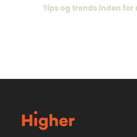
rekrutteringsbehov på et eller an
Tips og trends inden for 