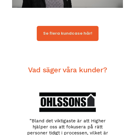
Se flera kundcase här!
Vad säger våra kunder?
gen att
”
Bland det viktigaste är att Higher
re vi
hjälper oss att fokusera på rätt
"Med Hig
ldigt
personer tidigt i processen, vilket är
med 