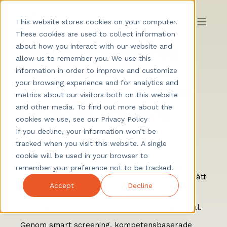
This website stores cookies on your computer.
These cookies are used to collect information
Rekryteringsverktyg
about how you interact with our website and
allow us to remember you. We use this
som automatiserar
information in order to improve and customize
your browsing experience and for analytics and
screening och stärker
metrics about our visitors both on this website
and other media. To find out more about the
Employer Branding
cookies we use, see our Privacy Policy
If you decline, your information won’t be
Ett system som gör mer än att samla
tracked when you visit this website. A single
ansökningar.
cookie will be used in your browser to
Higher är utvecklat till företag som vill lägga
remember your preference not to be tracked.
mindre tid på manuell gallring och mer tid på rätt
Accept
Decline
beslut. Plattformen tar ett aktivt ansvar i
rekryteringen – från första mötet med
kandidaten till ett strukturerat och rättvist urval.
Genom smart screening, kompetensbaserade