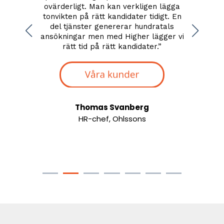
ilket
ovärderligt. Man kan verkligen lägga
enke
engar.
”
tonvikten på rätt kandidater tidigt. En
proces
del tjänster genererar hundratals
ansökningar men med Higher lägger vi
rätt tid på rätt kandidater.
”
romma
Thomas Svanberg
HR-chef, Ohlssons