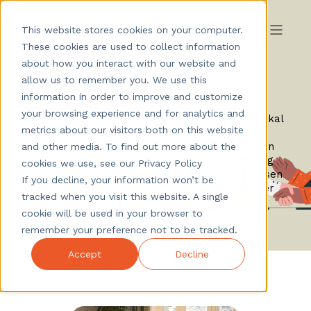
This website stores cookies on your computer.
These cookies are used to collect information
Rekrutteringsproces
about how you interact with our website and
allow us to remember you. We use this
information in order to improve and customize
Uanset om du samarbejder med et
your browsing experience and for analytics and
rekrutteringsbureau eller rekrutterer internt, skal
metrics about our visitors both on this website
du have en gennemtænkt rekrutteringsproces.
Men hvor skal man starte, og hvordan skal man
and other media. To find out more about the
gribe det an? Hvis du starter med at spørge dig
cookies we use, see our Privacy Policy
selv, hvad er rekruttering? - Jo, det er processen
If you decline, your information won’t be
med at tiltrække og ansætte personale og/eller
tracked when you visit this website. A single
ekspertise.
cookie will be used in your browser to
remember your preference not to be tracked.
Accept
Decline