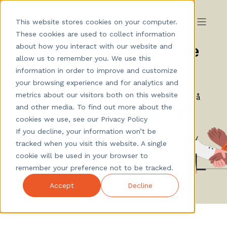
This website stores cookies on your computer.
These cookies are used to collect information
Rekrutteringsprosesse
about how you interact with our website and
allow us to remember you. We use this
n
information in order to improve and customize
your browsing experience and for analytics and
metrics about our visitors both on this website
Enten du samarbeider med et rekrutteringsbyrå
and other media. To find out more about the
eller rekrutterer internt, må du ha en
gjennomtenkt rekrutteringsprosess. Men hvor
cookies we use, see our Privacy Policy
skal man begynne, og hvordan skal man gå
If you decline, your information won’t be
frem? Hvis du begynner med å spørre deg selv
tracked when you visit this website. A single
hva rekruttering er? - Det er prosessen med å
cookie will be used in your browser to
tiltrekke seg og ansette medarbeidere og/eller
remember your preference not to be tracked.
ekspertise.
Accept
Decline