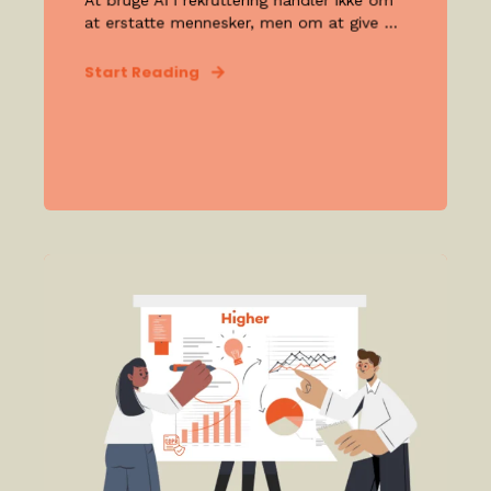
At bruge AI i rekruttering handler ikke om
at erstatte mennesker, men om at give ...
Start Reading