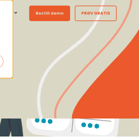
NO
Bestill demo
PRØV GRATIS