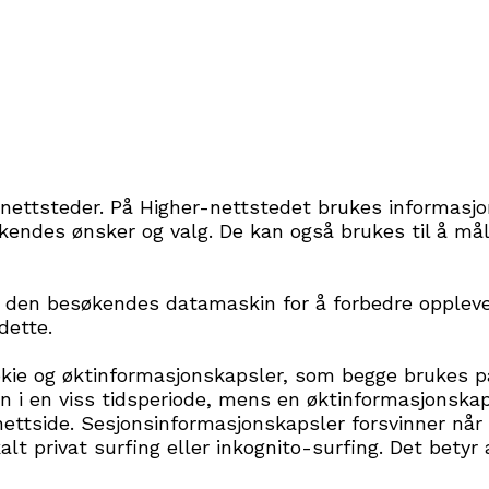
nettsteder. På Higher-nettstedet brukes informasjons
søkendes ønsker og valg. De kan også brukes til å m
på den besøkendes datamaskin for å forbedre opplev
dette.
okie og øktinformasjonskapsler, som begge brukes 
 i en viss tidsperiode, mens en øktinformasjonskap
ttside. Sesjonsinformasjonskapsler forsvinner når 
alt privat surfing eller inkognito-surfing. Det betyr