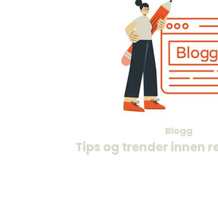
Her finner du artikler om rekruttering o
relevante for deg som jobber med rekrut
Blogg
rekrutteringsbehov på et eller an
Tips og trender innen r