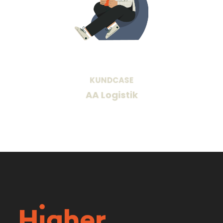
"Jeg tror virkelig dette er veien å gå. Å
jobbe CV-fritt har fungert veldig bra. Det
er helt riktig å ta det digitale steget også
når det gjelder hele
rekrutteringsprosessen. Nå har vi alt på
ett sted, noe som føles så mye bedre og
KUNDCASE
smidigere, sier Caroline.
AA Logistik