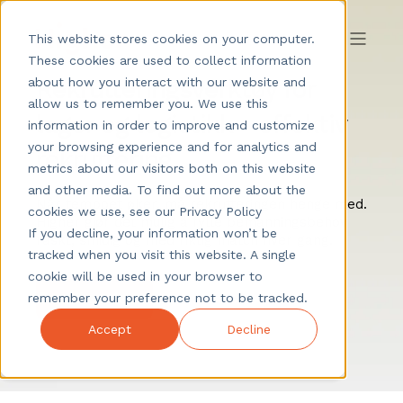
This website stores cookies on your computer.
These cookies are used to collect information
Rekrutteringsverktøy for
about how you interact with our website and
allow us to remember you. We use this
lager og logistikk - effektiv
information in order to improve and customize
your browsing experience and for analytics and
rekruttering
metrics about our visitors both on this website
and other media. To find out more about the
Når tempoet øker, må rekrutteringen henge med.
cookies we use, see our Privacy Policy
Higher gjør det mulig å fylle bemanningsbehov
If you decline, your information won’t be
raskt, smidig og med riktig match hver gang.
tracked when you visit this website. A single
cookie will be used in your browser to
remember your preference not to be tracked.
Accept
Decline