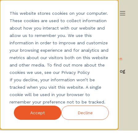
This website stores cookies on your computer.
These cookies are used to collect information
Kravprofil
about how you interact with our website and
allow us to remember you. We use this
information in order to improve and customize
En kravprofil skal beskrive de ferdighetene
your browsing experience and for analytics and
bedriften ser etter i en bestemt stilling. Den er
metrics about our visitors both on this website
utgangspunktet for hele
rekrutteringsprosessen
og skal sikre at riktig kompetanse blir ansatt.
and other media. To find out more about the
Derfor bør en kravprofil inneholde de kravene og
cookies we use, see our Privacy Policy
preferansene som er relevante for stillingen.
If you decline, your information won’t be
tracked when you visit this website. A single
cookie will be used in your browser to
remember your preference not to be tracked.
Accept
Decline