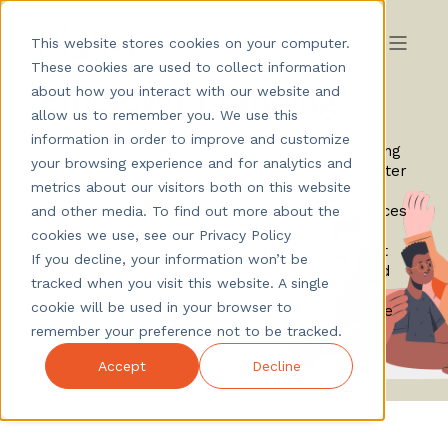
This website stores cookies on your computer.
These cookies are used to collect information
Employer Branding
about how you interact with our website and
allow us to remember you. We use this
information in order to improve and customize
Hvad er employer branding? Employer branding
your browsing experience and for analytics and
betyder, at man arbejder på at tiltrække talenter
metrics about our visitors both on this website
til sin virksomhed. Employer branding kan ses
som en proces, og slutproduktet af denne proces
and other media. To find out more about the
defineres som et employer brand. At arbejde
cookies we use, see our Privacy Policy
med en employer branding-strategi betyder at
If you decline, your information won’t be
promovere arbejdspladsen som et brand; hvad
tracked when you visit this website. A single
tilbyder arbejdsgiveren, hvad kan kandidater
cookie will be used in your browser to
forvente af at arbejde der, og hvad kan de lære
og opnå på deres arbejdsplads.
remember your preference not to be tracked.
Accept
Decline