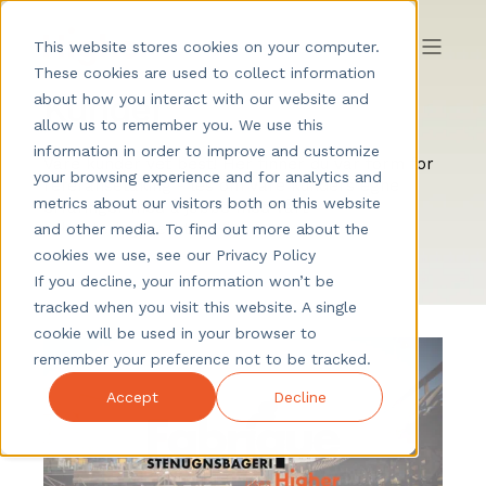
This website stores cookies on your computer.
These cookies are used to collect information
Kunder
about how you interact with our website and
allow us to remember you. We use this
information in order to improve and customize
Våre kunder vet best! Her finner du vår form for
your browsing experience and for analytics and
referansetaking - les om våre kunders egne
metrics about our visitors both on this website
erfaringer med å jobbe med vårt
rekrutteringsverktøy Higher.
and other media. To find out more about the
cookies we use, see our Privacy Policy
If you decline, your information won’t be
tracked when you visit this website. A single
cookie will be used in your browser to
remember your preference not to be tracked.
Accept
Decline