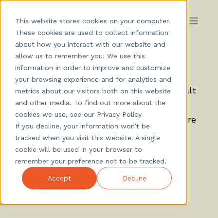
This website stores cookies on your computer.
These cookies are used to collect information
ICA Maxi Värmdö
about how you interact with our website and
allow us to remember you. We use this
information in order to improve and customize
På ICA Maxi Värmdö har man
your browsing experience and for analytics and
effektiviserat
rekryteringsprocessen
rejält
metrics about our visitors both on this website
and other media. To find out more about the
genom att jobba CV-fritt
cookies we use, see our Privacy Policy
genom
Higher
och gör att de får en bättre
If you decline, your information won’t be
bild av kandidaten genom video-
tracked when you visit this website. A single
rekrytering. Man har även slagit rekord i
cookie will be used in your browser to
remember your preference not to be tracked.
antal ansökningar till en tjänst sedan
man började jobba i
Higher! Hör hennes
Accept
Decline
egna ord nedan.