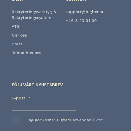
Rekryteringsverktyg &
support@higher.nu
Rekryteringssystem
+46 8 23 31 00
ATS
Om oss
Press
Jobba hos oss
FÖLJ VÅRT NYHETSBREV
E-post
*
Jag godkänner Highers
användarvillkor
*