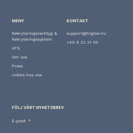
MENY
KONTAKT
Rekryteringsverktyg &
support@higher.nu
Rekryteringssystem
+46 8 23 31 00
ATS
Om oss
Press
Jobba hos oss
FÖLJ VÅRT NYHETSBREV
E-post
*