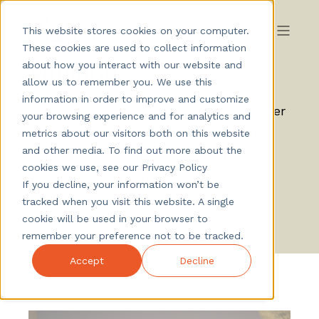
This website stores cookies on your computer.
These cookies are used to collect information
Vapiano
about how you interact with our website and
allow us to remember you. We use this
information in order to improve and customize
Videofrågorna, automatiserade funktioner
your browsing experience and for analytics and
och mallarna är några bland de mest
metrics about our visitors both on this website
and other media. To find out more about the
uppskattade egenskaperna med Higher
cookies we use, see our Privacy Policy
för Gauthier på Vapiano.
Hör honom
If you decline, your information won’t be
berätta själv här nedan.
tracked when you visit this website. A single
cookie will be used in your browser to
remember your preference not to be tracked.
Accept
Decline