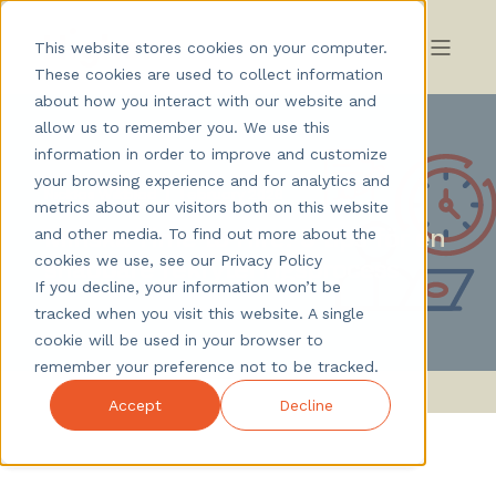
This website stores cookies on your computer.
These cookies are used to collect information
about how you interact with our website and
allow us to remember you. We use this
information in order to improve and customize
your browsing experience and for analytics and
Nicklas Wikblad
February 2026
metrics about our visitors both on this website
Minska Time to Hire: 5 tips för en
and other media. To find out more about the
cookies we use, see our Privacy Policy
snabbare rekryteringsprocess
If you decline, your information won’t be
tracked when you visit this website. A single
cookie will be used in your browser to
remember your preference not to be tracked.
Accept
Decline