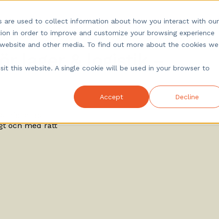
under
Kunskap
Om oss
Logga in
 are used to collect information about how you interact with our
ion in order to improve and customize your browsing experience
is website and other media. To find out more about the cookies we
r lager & logistik –
it this website. A single cookie will be used in your browser to
Accept
Decline
. Higher gör
igt och med rätt