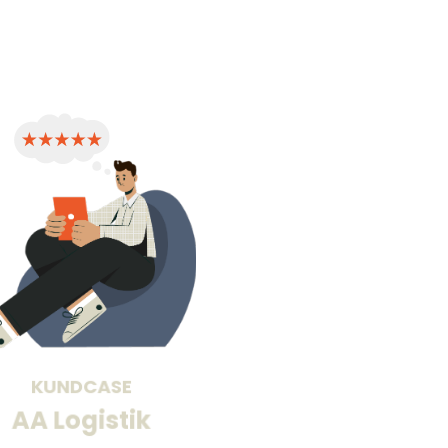
 det här känns som vägen framåt. Att jobba
t jätte jättebra. Det är helt rätt att ta det
är det gäller hela rekryteringsprocessen. Nu
h samma ställe vilket känns så mycket bättre
KUNDCASE
smidigare” säger Caroline.
AA Logistik