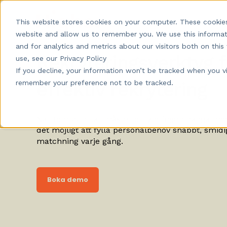
Produkt
Pris
K
This website stores cookies on your computer. These cookies
website and allow us to remember you. We use this informat
and for analytics and metrics about our visitors both on th
Rekryteringsverktyg fö
use, see our Privacy Policy
If you decline, your information won’t be tracked when you vis
remember your preference not to be tracked.
effektiv rekrytering
När tempot ökar måste rekryteringen hänga med
det möjligt att fylla personalbehov snabbt, smid
matchning varje gång.
Boka demo