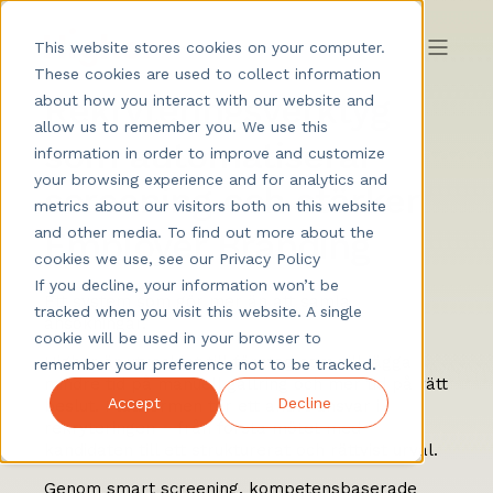
This website stores cookies on your computer.
These cookies are used to collect information
Rekryteringsverktyg
about how you interact with our website and
allow us to remember you. We use this
som automatiserar
information in order to improve and customize
your browsing experience and for analytics and
screening och stärker
metrics about our visitors both on this website
and other media. To find out more about the
Employer Branding
cookies we use, see our Privacy Policy
If you decline, your information won’t be
Ett system som gör mer än att samla
tracked when you visit this website. A single
ansökningar.
cookie will be used in your browser to
Higher är utvecklat till företag som vill lägga
remember your preference not to be tracked.
mindre tid på manuell gallring och mer tid på rätt
Accept
Decline
beslut. Plattformen tar ett aktivt ansvar i
rekryteringen – från första mötet med
kandidaten till ett strukturerat och rättvist urval.
Genom smart screening, kompetensbaserade