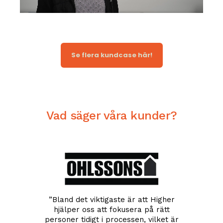
Se flera kundcase här!
Vad säger våra kunder?
gen att
”
Bland det viktigaste är att Higher
re vi
hjälper oss att fokusera på rätt
"Med Hig
ldigt
personer tidigt i processen, vilket är
med 