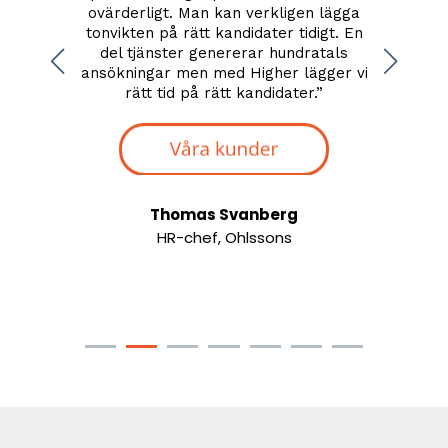
ilket
ovärderligt. Man kan verkligen lägga
enke
engar.
”
tonvikten på rätt kandidater tidigt. En
proces
del tjänster genererar hundratals
ansökningar men med Higher lägger vi
rätt tid på rätt kandidater.
”
romma
Thomas Svanberg
HR-chef, Ohlssons